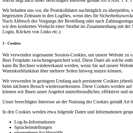
Hierin liegt auch unser berechtigtes Interesse gemäß Art 6 Abs. 1 S.
Wir behalten uns vor, die Protokolldaten nachträglich zu überprüfen,
begrenzten Zeitraum in den Logfiles, wenn dies für Sicherheitszwecke
Nach Abbruch des Vorgangs der Bestellung oder nach Zahlungseingang
wir den konkreten Verdacht einer Straftat im Zusammenhang mit der N
Login, Klicken von Links etc.).
3 · Cookies
Wir verwenden sogenannte Session-Cookies, um unsere Website zu opti
Ihrer Festplatte zwischengespeichert wird. Diese Datei als solche e
kann Ihr Rechner wiedererkannt werden, wenn Sie auf unsere Website
Warenkorbfunktion über mehrere Seiten hinweg nutzen können.
Wir verwenden in geringem Umfang auch persistente Cookies (ebenfall
beim nächsten Besuch wiederzuerkennen. Diese Cookies werden auf Ihr
können wir Ihnen unser Angebot nutzerfreundlicher, effektiver und sic
Unser berechtigtes Interesse an der Nutzung der Cookies gemäß Art 6 
In den Cookies werden etwa folgende Daten und Informationen gespe
Log-In-Informationen
Spracheinstellungen
eingegebene Suchbegriffe