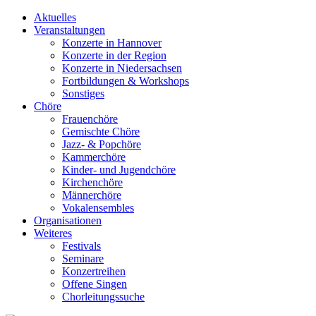
Aktuelles
Veranstaltungen
Konzerte in Hannover
Konzerte in der Region
Konzerte in Niedersachsen
Fortbildungen & Workshops
Sonstiges
Chöre
Frauenchöre
Gemischte Chöre
Jazz- & Popchöre
Kammerchöre
Kinder- und Jugendchöre
Kirchenchöre
Männerchöre
Vokalensembles
Organisationen
Weiteres
Festivals
Seminare
Konzertreihen
Offene Singen
Chorleitungssuche