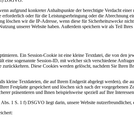
 1 f) DSGVO.
 wenn aufgrund konkreter Anhaltspunkte der berechtigte Verdacht einer
 erforderlich oder für die Leistungserbringung oder die Abrechnung ein
 löschen wir die IP-Adresse, wenn diese für Sicherheitszwecke nicht 
utzung unserer Website haben. Außerdem speichern wir als Teil Ihres 
mieren. Ein Session-Cookie ist eine kleine Textdatei, die von den jewe
nthält eine sogenannte Session-ID, mit welcher sich verschiedene Anfr
 zurückkehren. Diese Cookies werden gelöscht, nachdem Sie Ihren Brow
s kleine Textdateien, die auf Ihrem Endgerät abgelegt werden), die a
er Festplatte gespeichert und löschen sich nach der vorgegebenen Zeit
herer präsentieren und Ihnen beispielsweise speziell auf Ihre Interesse
Abs. 1 S. 1 f) DSGVO liegt darin, unsere Website nutzerfreundlicher, 
ichert: