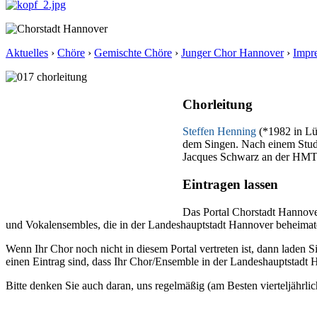
Aktuelles
›
Chöre
›
Gemischte Chöre
›
Junger Chor Hannover
›
Impr
Chorleitung
Steffen Henning
(*1982 in Lü
dem Singen. Nach einem Studi
Jacques Schwarz an der HMTM 
Eintragen lassen
Das Portal Chorstadt Hannove
und Vokalensembles, die in der Landeshauptstadt Hannover beheimatet 
Wenn Ihr Chor noch nicht in diesem Portal vertreten ist, dann laden S
einen Eintrag sind, dass Ihr Chor/Ensemble in der Landeshauptstadt H
Bitte denken Sie auch daran, uns regelmäßig (am Besten vierteljährlic